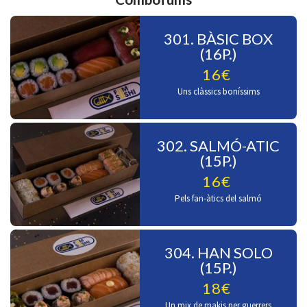
301. BÀSIC BOX
(16P.)
16€
Uns clàssics boníssims
302. SALMÓ-ATIC
(15P.)
16€
Pels fan-àtics del salmó
304. HAN SOLO
(15P.)
18€
Un mix de makis per guerrers