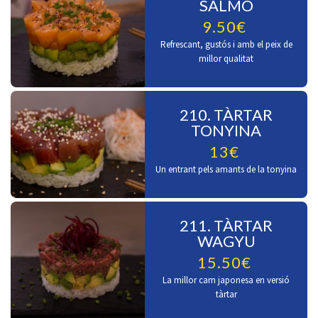
SALMÓ
9.50€
Refrescant, gustós i amb el peix de
millor qualitat
210. TÀRTAR
TONYINA
13€
Un entrant pels amants de la tonyina
211. TÀRTAR
WAGYU
15.50€
La millor carn japonesa en versió
tàrtar