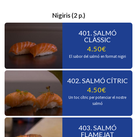
Nigiris (2 p.)
401. SALMÓ
CLÀSSIC
4.50€
El sabor del salmó en format nigiri
402. SALMÓ CÍTRIC
4.50€
Un toc cítric per potenciar el nostre
salmó
403. SALMÓ
FLAMEJAT