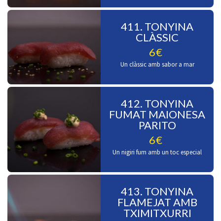
411. TONYINA
CLÀSSIC
6€
Un clàssic amb sabor a mar
412. TONYINA
FUMAT MAIONESA
PARITO
6€
Un nigiri fum amb un toc especial
413. TONYINA
FLAMEJAT AMB
TXIMITXURRI