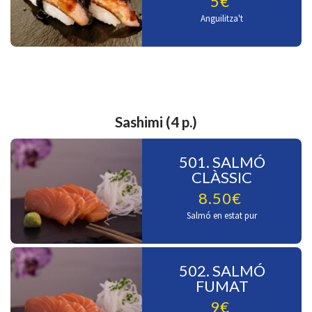
5€
Anguilitza't
Sashimi (4 p.)
501. SALMÓ
CLÀSSIC
8.50€
Salmó en estat pur
502. SALMÓ
FUMAT
9€