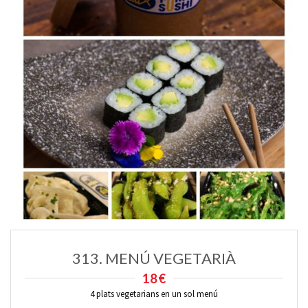
313. MENÚ VEGETARIÀ
18€
4 plats vegetarians en un sol menú