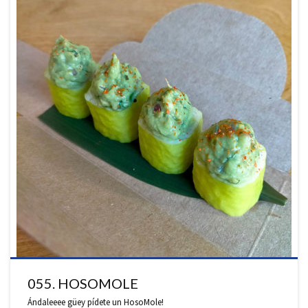
055. HOSOMOLE
Ándaleeee güey pídete un HosoMole!