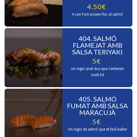
4.50€
A can Fum posem foc al salmó
404. SALMÓ
FLAMEJAT AMB
SALSA TERIYAKI
5€
Un nigiri amb dos que s'entenen
molt bé
405. SALMÓ
FUMAT AMB SALSA
MARACUJÀ
5€
Un nigiri de salmó que et farà ballar