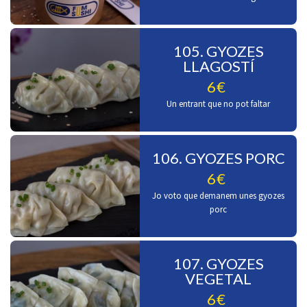
105. GYOZES
LLAGOSTÍ
6€
Un entrant que no pot faltar
106. GYOZES PORC
6€
Jo voto que demanem unes gyozes
porc
107. GYOZES
VEGETAL
6€