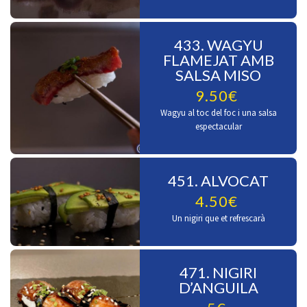
433. WAGYU
FLAMEJAT AMB
SALSA MISO
9.50€
Wagyu al toc del foc i una salsa
espectacular
451. ALVOCAT
4.50€
Un nigiri que et refrescarà
471. NIGIRI
D’ANGUILA