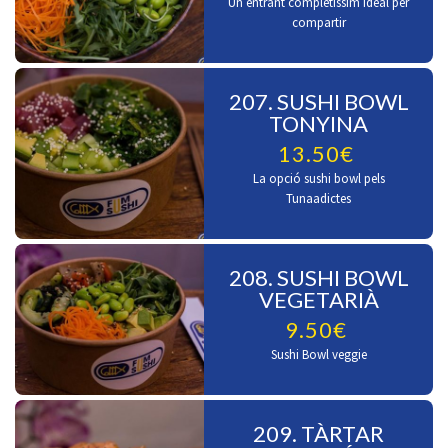
Un entrant completíssim ideal per
compartir
207. SUSHI BOWL
TONYINA
13.50€
La opció sushi bowl pels
Tunaadictes
208. SUSHI BOWL
VEGETARIÀ
9.50€
Sushi Bowl veggie
209. TÀRTAR