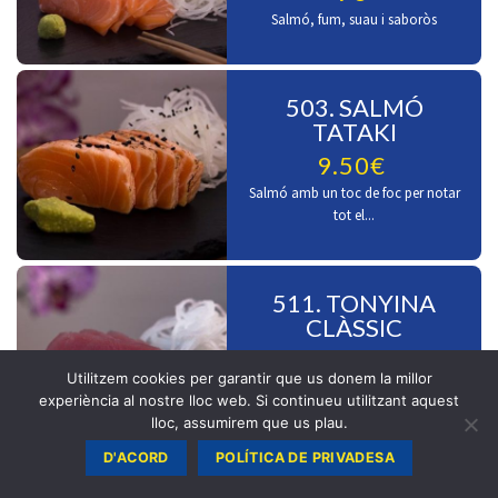
Salmó, fum, suau i saboròs
503. SALMÓ
TATAKI
9.50€
Salmó amb un toc de foc per notar
tot el...
511. TONYINA
CLÀSSIC
9.50€
Utilitzem cookies per garantir que us donem la millor
Tonyina en estat pur
experiència al nostre lloc web. Si continueu utilitzant aquest
lloc, assumirem que us plau.
D'ACORD
POLÍTICA DE PRIVADESA
512. TONYINA