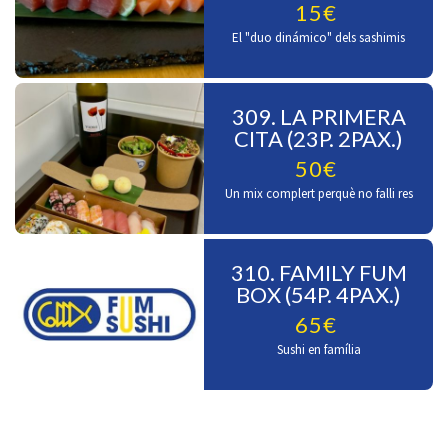
15€
El "duo dinámico" dels sashimis
309. LA PRIMERA
CITA (23P. 2PAX.)
50€
Un mix complert perquè no falli res
310. FAMILY FUM
BOX (54P. 4PAX.)
65€
Sushi en família