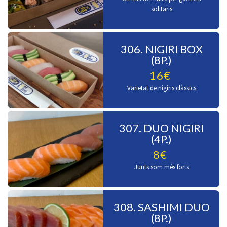
solitaris
306. NIGIRI BOX
(8P.)
16€
Varietat de nigiris clàssics
307. DUO NIGIRI
(4P.)
8€
Junts som més forts
308. SASHIMI DUO
(8P.)