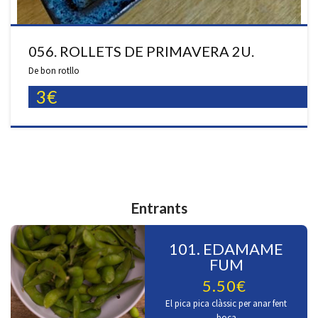
056. ROLLETS DE PRIMAVERA 2U.
De bon rotllo
3€
Entrants
101. EDAMAME
FUM
5.50€
El pica pica clàssic per anar fent
boca