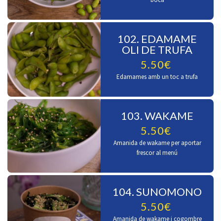
102. EDAMAME
OLI DE TRUFA
5.50€
Edamames amb un toc a trufa
103. WAKAME
5.50€
Amanida de wakame per aportar
frescor al menú
104. SUNOMONO
5.50€
Amanida de wakame i cogombre