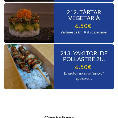
212. TÀRTAR
VEGETARIÀ
6.50€
Verdures de km. 0 al vostre servei
213. YAKITORI DE
POLLASTRE 2U.
6.50€
El yakitori no és un "pintxo"
qualsevol...
Combofums