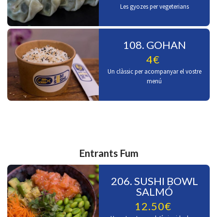
Les gyozes per vegeterians
108. GOHAN
4€
Un clàssic per acompanyar el vostre
menú
Entrants Fum
206. SUSHI BOWL
SALMÓ
12.50€