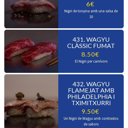
6€
Nigiri de tonyina amb una salsa de
10
431. WAGYU
CLÀSSIC FUMAT
8.50€
El Nigiri per carnívors
432. WAGYU
FLAMEJAT AMB
PHILADELPHIA I
TXIMITXURRI
9.50€
Un Nigiri de Wagyu amb contrastos
de sabors