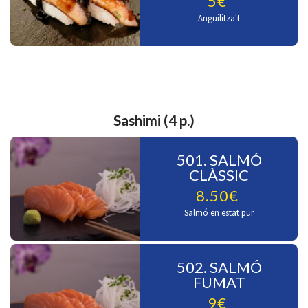
5€
Anguilitza't
Sashimi (4 p.)
501. SALMÓ
CLÀSSIC
8.50€
Salmó en estat pur
502. SALMÓ
FUMAT
9€