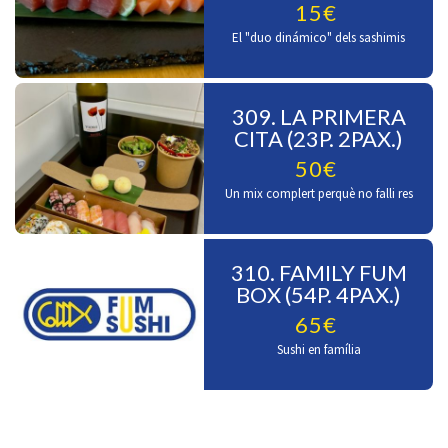
15€
El "duo dinámico" dels sashimis
309. LA PRIMERA
CITA (23P. 2PAX.)
50€
Un mix complert perquè no falli res
310. FAMILY FUM
BOX (54P. 4PAX.)
65€
Sushi en família