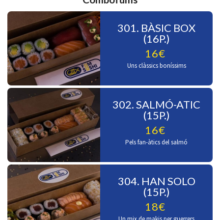
301. BÀSIC BOX
(16P.)
16€
Uns clàssics boníssims
302. SALMÓ-ATIC
(15P.)
16€
Pels fan-àtics del salmó
304. HAN SOLO
(15P.)
18€
Un mix de makis per guerrers