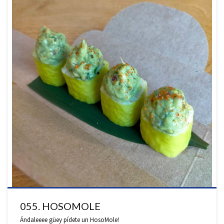
055. HOSOMOLE
Ándaleeee güey pídete un HosoMole!