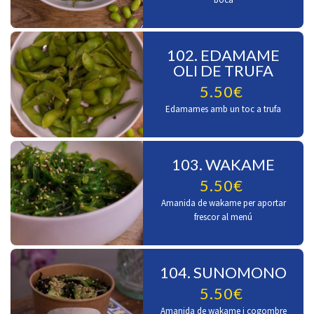
102. EDAMAME
OLI DE TRUFA
5.50€
Edamames amb un toc a trufa
103. WAKAME
5.50€
Amanida de wakame per aportar
frescor al menú
104. SUNOMONO
5.50€
Amanida de wakame i cogombre