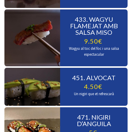
433. WAGYU
FLAMEJAT AMB
SALSA MISO
9.50€
Wagyu al toc del foc i una salsa
espectacular
451. ALVOCAT
4.50€
Un nigiri que et refrescarà
471. NIGIRI
D’ANGUILA