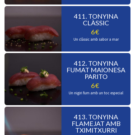
411. TONYINA
CLÀSSIC
6€
Un clàssic amb sabor a mar
412. TONYINA
FUMAT MAIONESA
PARITO
6€
Un nigiri fum amb un toc especial
413. TONYINA
FLAMEJAT AMB
TXIMITXURRI