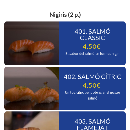
Nigiris (2 p.)
401. SALMÓ
CLÀSSIC
4.50€
El sabor del salmó en format nigiri
402. SALMÓ CÍTRIC
4.50€
Un toc cítric per potenciar el nostre
salmó
403. SALMÓ
FLAMEJAT