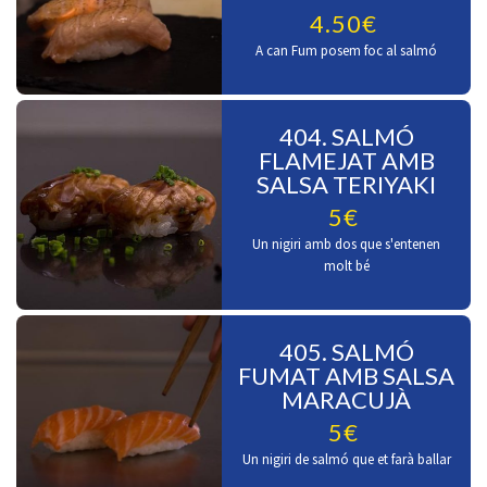
4.50€
A can Fum posem foc al salmó
404. SALMÓ
FLAMEJAT AMB
SALSA TERIYAKI
5€
Un nigiri amb dos que s'entenen
molt bé
405. SALMÓ
FUMAT AMB SALSA
MARACUJÀ
5€
Un nigiri de salmó que et farà ballar