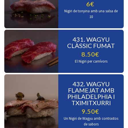
6€
Nigiri de tonyina amb una salsa de
10
431. WAGYU
CLÀSSIC FUMAT
8.50€
El Nigiri per carnívors
432. WAGYU
FLAMEJAT AMB
PHILADELPHIA I
TXIMITXURRI
9.50€
Un Nigiri de Wagyu amb contrastos
de sabors