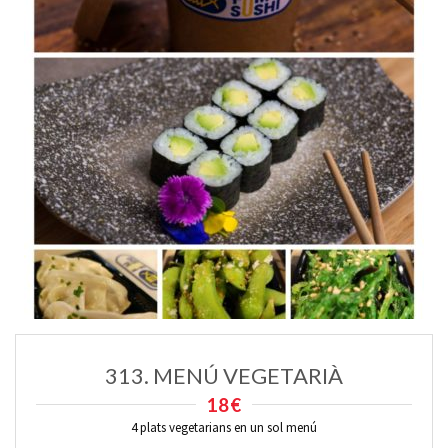
313. MENÚ VEGETARIÀ
18€
4 plats vegetarians en un sol menú