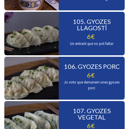
105. GYOZES
LLAGOSTÍ
6€
Un entrant que no pot faltar
106. GYOZES PORC
6€
Jo voto que demanem unes gyozes
porc
107. GYOZES
VEGETAL
6€