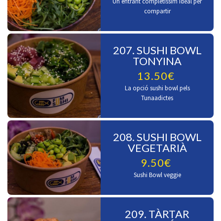
Un entrant completíssim ideal per
compartir
207. SUSHI BOWL
TONYINA
13.50€
La opció sushi bowl pels
Tunaadictes
208. SUSHI BOWL
VEGETARIÀ
9.50€
Sushi Bowl veggie
209. TÀRTAR