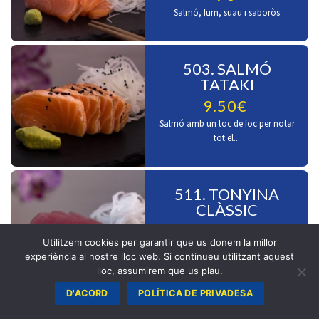
Salmó, fum, suau i saboròs
503. SALMÓ
TATAKI
9.50€
Salmó amb un toc de foc per notar
tot el...
511. TONYINA
CLÀSSIC
9.50€
Utilitzem cookies per garantir que us donem la millor
Tonyina en estat pur
experiència al nostre lloc web. Si continueu utilitzant aquest
lloc, assumirem que us plau.
D'ACORD
POLÍTICA DE PRIVADESA
512. TONYINA