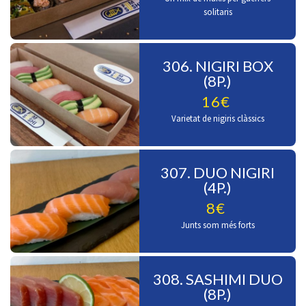
solitaris
306. NIGIRI BOX
(8P.)
16€
Varietat de nigiris clàssics
307. DUO NIGIRI
(4P.)
8€
Junts som més forts
308. SASHIMI DUO
(8P.)