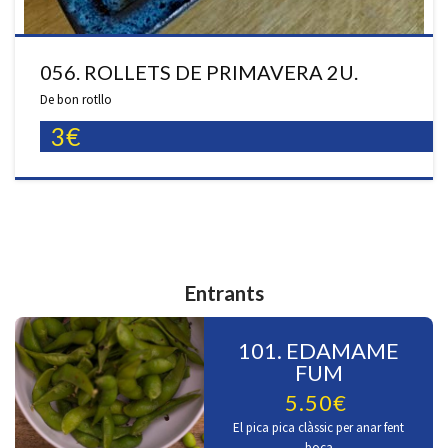
056. ROLLETS DE PRIMAVERA 2U.
De bon rotllo
3€
Entrants
101. EDAMAME
FUM
5.50€
El pica pica clàssic per anar fent
boca