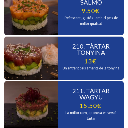
SALMÓ
9.50€
Refrescant, gustós i amb el peix de
millor qualitat
210. TÀRTAR
TONYINA
13€
Un entrant pels amants de la tonyina
211. TÀRTAR
WAGYU
15.50€
La millor carn japonesa en versió
tàrtar