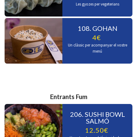
Les gyozes per vegeterians
108. GOHAN
4€
Un clàssic per acompanyar el vostre
menú
Entrants Fum
206. SUSHI BOWL
SALMÓ
12.50€