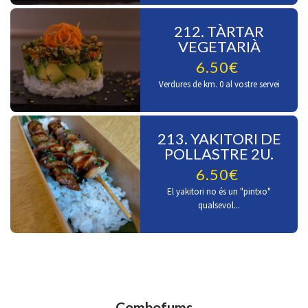
212. TÀRTAR
VEGETARIÀ
6.50€
Verdures de km. 0 al vostre servei
213. YAKITORI DE
POLLASTRE 2U.
6.50€
El yakitori no és un "pintxo"
qualsevol...
Combofums