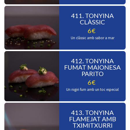
411. TONYINA
CLÀSSIC
6€
Un clàssic amb sabor a mar
412. TONYINA
FUMAT MAIONESA
PARITO
6€
Un nigiri fum amb un toc especial
413. TONYINA
FLAMEJAT AMB
TXIMITXURRI