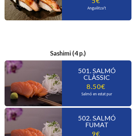
5€
Anguilitza't
Sashimi (4 p.)
501. SALMÓ
CLÀSSIC
8.50€
Salmó en estat pur
502. SALMÓ
FUMAT
9€