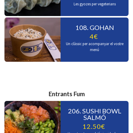
Les gyozes per vegeterians
108. GOHAN
4€
Un clàssic per acompanyar el vostre
menú
Entrants Fum
206. SUSHI BOWL
SALMÓ
12.50€