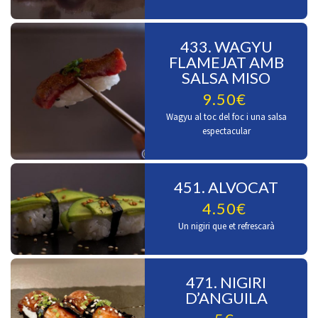
433. WAGYU
FLAMEJAT AMB
SALSA MISO
9.50€
Wagyu al toc del foc i una salsa
espectacular
451. ALVOCAT
4.50€
Un nigiri que et refrescarà
471. NIGIRI
D’ANGUILA