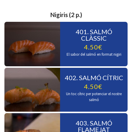
Nigiris (2 p.)
401. SALMÓ
CLÀSSIC
4.50€
El sabor del salmó en format nigiri
402. SALMÓ CÍTRIC
4.50€
Un toc cítric per potenciar el nostre
salmó
403. SALMÓ
FLAMEJAT