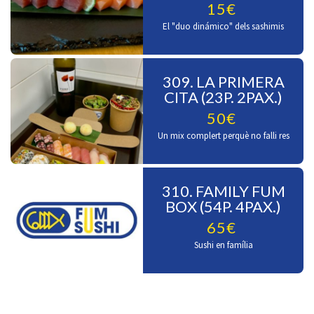
15€
El "duo dinámico" dels sashimis
309. LA PRIMERA
CITA (23P. 2PAX.)
50€
Un mix complert perquè no falli res
310. FAMILY FUM
BOX (54P. 4PAX.)
65€
Sushi en família