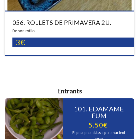
056. ROLLETS DE PRIMAVERA 2U.
De bon rotllo
3€
Entrants
101. EDAMAME
FUM
5.50€
El pica pica clàssic per anar fent
boca