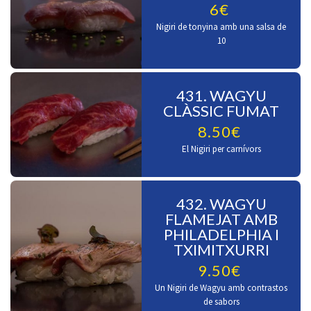
6€
Nigiri de tonyina amb una salsa de
10
431. WAGYU
CLÀSSIC FUMAT
8.50€
El Nigiri per carnívors
432. WAGYU
FLAMEJAT AMB
PHILADELPHIA I
TXIMITXURRI
9.50€
Un Nigiri de Wagyu amb contrastos
de sabors