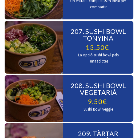
Un entrant completíssim ideal per
compartir
207. SUSHI BOWL
TONYINA
13.50€
La opció sushi bowl pels
Tunaadictes
208. SUSHI BOWL
VEGETARIÀ
9.50€
Sushi Bowl veggie
209. TÀRTAR