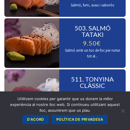
Salmó, fum, suau i saboròs
503. SALMÓ
TATAKI
9.50€
Salmó amb un toc de foc per notar
tot el...
511. TONYINA
CLÀSSIC
9.50€
Utilitzem cookies per garantir que us donem la millor
Tonyina en estat pur
experiència al nostre lloc web. Si continueu utilitzant aquest
lloc, assumirem que us plau.
D'ACORD
POLÍTICA DE PRIVADESA
512. TONYINA