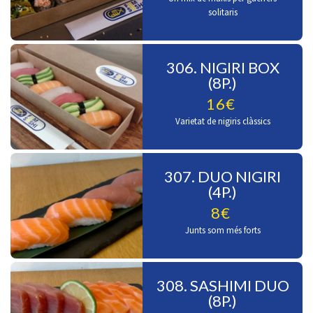
solitaris
306. NIGIRI BOX
(8P.)
16€
Varietat de nigiris clàssics
307. DUO NIGIRI
(4P.)
8€
Junts som més forts
308. SASHIMI DUO
(8P.)