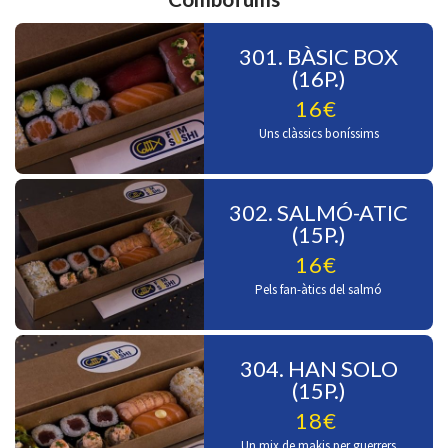
301. BÀSIC BOX
(16P.)
16€
Uns clàssics boníssims
302. SALMÓ-ATIC
(15P.)
16€
Pels fan-àtics del salmó
304. HAN SOLO
(15P.)
18€
Un mix de makis per guerrers