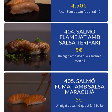
4.50€
A can Fum posem foc al salmó
404. SALMÓ
FLAMEJAT AMB
SALSA TERIYAKI
5€
Un nigiri amb dos que s'entenen
molt bé
405. SALMÓ
FUMAT AMB SALSA
MARACUJÀ
5€
Un nigiri de salmó que et farà ballar