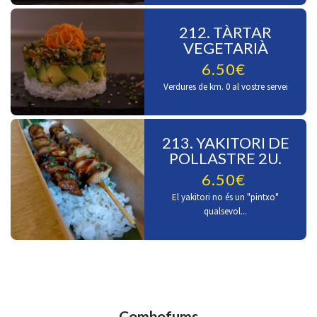
212. TÀRTAR
VEGETARIÀ
6.50€
Verdures de km. 0 al vostre servei
213. YAKITORI DE
POLLASTRE 2U.
6.50€
El yakitori no és un "pintxo"
qualsevol...
Combofums