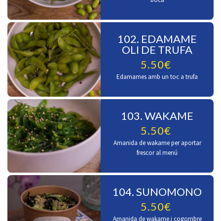
102. EDAMAME
OLI DE TRUFA
5.50€
Edamames amb un toc a trufa
103. WAKAME
5.50€
Amanida de wakame per aportar
frescor al menú
104. SUNOMONO
5.50€
Amanida de wakame i cogombre