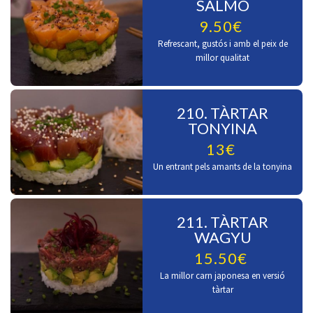
SALMÓ
9.50€
Refrescant, gustós i amb el peix de
millor qualitat
210. TÀRTAR
TONYINA
13€
Un entrant pels amants de la tonyina
211. TÀRTAR
WAGYU
15.50€
La millor carn japonesa en versió
tàrtar