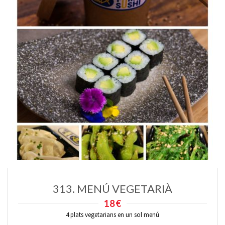
313. MENÚ VEGETARIÀ
18€
4 plats vegetarians en un sol menú