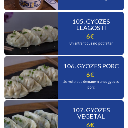
105. GYOZES
LLAGOSTÍ
6€
Un entrant que no pot faltar
106. GYOZES PORC
6€
Jo voto que demanem unes gyozes
porc
107. GYOZES
VEGETAL
6€