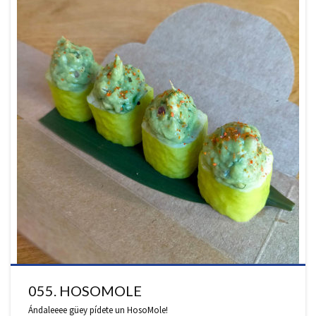
055. HOSOMOLE
Ándaleeee güey pídete un HosoMole!