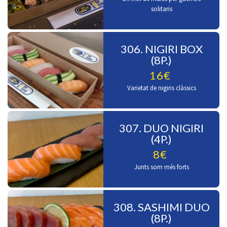
solitaris
306. NIGIRI BOX
(8P.)
16€
Varietat de nigiris clàssics
307. DUO NIGIRI
(4P.)
8€
Junts som més forts
308. SASHIMI DUO
(8P.)