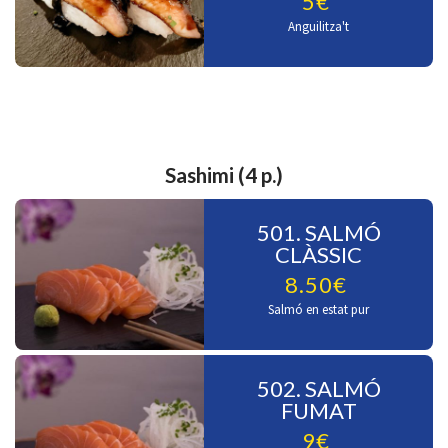
5€
Anguilitza't
Sashimi (4 p.)
501. SALMÓ
CLÀSSIC
8.50€
Salmó en estat pur
502. SALMÓ
FUMAT
9€