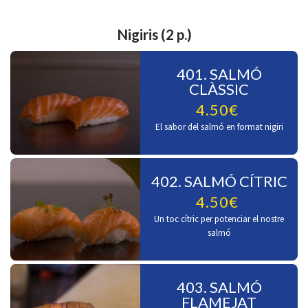
Nigiris (2 p.)
401. SALMÓ
CLÀSSIC
4.50€
El sabor del salmó en format nigiri
402. SALMÓ CÍTRIC
4.50€
Un toc cítric per potenciar el nostre
salmó
403. SALMÓ
FLAMEJAT