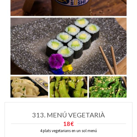
313. MENÚ VEGETARIÀ
18€
4 plats vegetarians en un sol menú