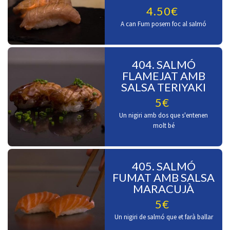
4.50€
A can Fum posem foc al salmó
404. SALMÓ
FLAMEJAT AMB
SALSA TERIYAKI
5€
Un nigiri amb dos que s'entenen
molt bé
405. SALMÓ
FUMAT AMB SALSA
MARACUJÀ
5€
Un nigiri de salmó que et farà ballar