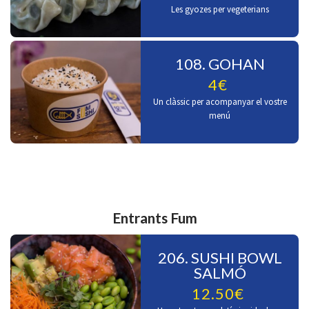
Les gyozes per vegeterians
108. GOHAN
4€
Un clàssic per acompanyar el vostre
menú
Entrants Fum
206. SUSHI BOWL
SALMÓ
12.50€