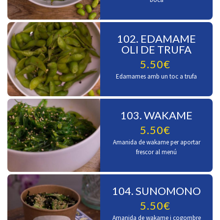
102. EDAMAME
OLI DE TRUFA
5.50€
Edamames amb un toc a trufa
103. WAKAME
5.50€
Amanida de wakame per aportar
frescor al menú
104. SUNOMONO
5.50€
Amanida de wakame i cogombre