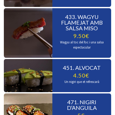
433. WAGYU
FLAMEJAT AMB
SALSA MISO
9.50€
Wagyu al toc del foc i una salsa
espectacular
451. ALVOCAT
4.50€
Un nigiri que et refrescarà
471. NIGIRI
D’ANGUILA