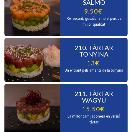
SALMÓ
9.50€
Refrescant, gustós i amb el peix de
millor qualitat
210. TÀRTAR
TONYINA
13€
Un entrant pels amants de la tonyina
211. TÀRTAR
WAGYU
15.50€
La millor carn japonesa en versió
tàrtar