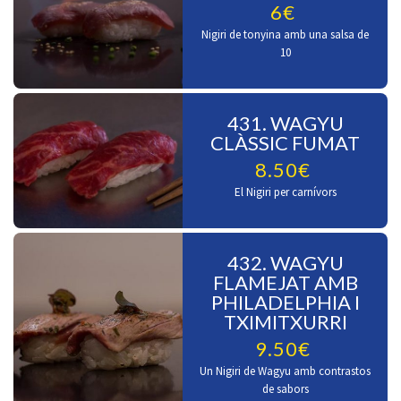
6€
Nigiri de tonyina amb una salsa de
10
431. WAGYU
CLÀSSIC FUMAT
8.50€
El Nigiri per carnívors
432. WAGYU
FLAMEJAT AMB
PHILADELPHIA I
TXIMITXURRI
9.50€
Un Nigiri de Wagyu amb contrastos
de sabors