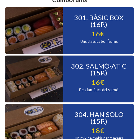
301. BÀSIC BOX
(16P.)
16€
Uns clàssics boníssims
302. SALMÓ-ATIC
(15P.)
16€
Pels fan-àtics del salmó
304. HAN SOLO
(15P.)
18€
Un mix de makis per guerrers