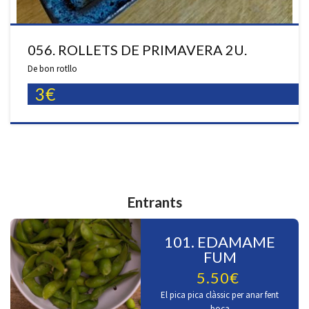
056. ROLLETS DE PRIMAVERA 2U.
De bon rotllo
3€
Entrants
101. EDAMAME
FUM
5.50€
El pica pica clàssic per anar fent
boca