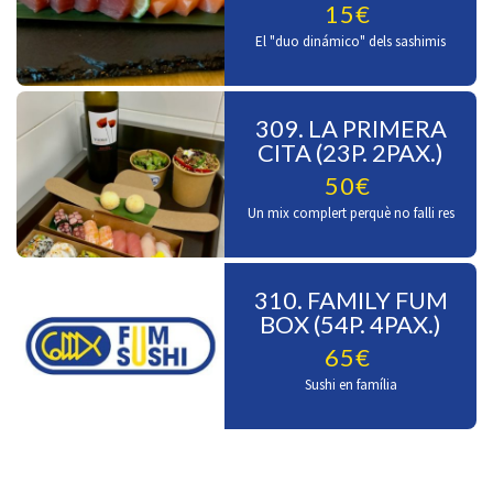
15€
El "duo dinámico" dels sashimis
309. LA PRIMERA
CITA (23P. 2PAX.)
50€
Un mix complert perquè no falli res
310. FAMILY FUM
BOX (54P. 4PAX.)
65€
Sushi en família