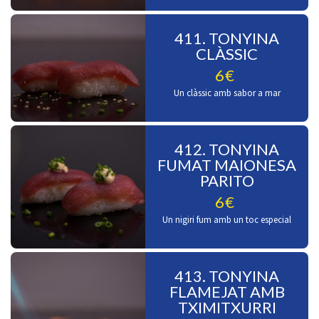
411. TONYINA
CLÀSSIC
6€
Un clàssic amb sabor a mar
412. TONYINA
FUMAT MAIONESA
PARITO
6€
Un nigiri fum amb un toc especial
413. TONYINA
FLAMEJAT AMB
TXIMITXURRI