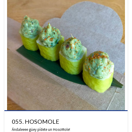
055. HOSOMOLE
Ándaleeee güey pídete un HosoMole!