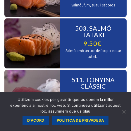
Salmó, fum, suau i saboròs
503. SALMÓ
TATAKI
9.50€
Salmó amb un toc de foc per notar
tot el...
511. TONYINA
CLÀSSIC
9.50€
Utilitzem cookies per garantir que us donem la millor
Tonyina en estat pur
experiència al nostre lloc web. Si continueu utilitzant aquest
lloc, assumirem que us plau.
D'ACORD
POLÍTICA DE PRIVADESA
512. TONYINA