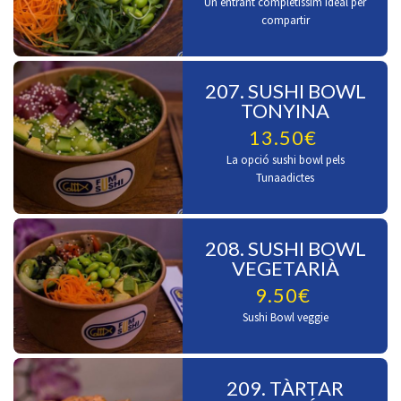
Un entrant completíssim ideal per
compartir
207. SUSHI BOWL
TONYINA
13.50€
La opció sushi bowl pels
Tunaadictes
208. SUSHI BOWL
VEGETARIÀ
9.50€
Sushi Bowl veggie
209. TÀRTAR