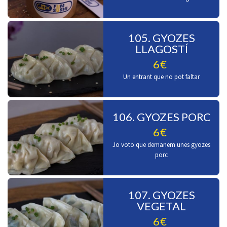
105. GYOZES
LLAGOSTÍ
6€
Un entrant que no pot faltar
106. GYOZES PORC
6€
Jo voto que demanem unes gyozes
porc
107. GYOZES
VEGETAL
6€