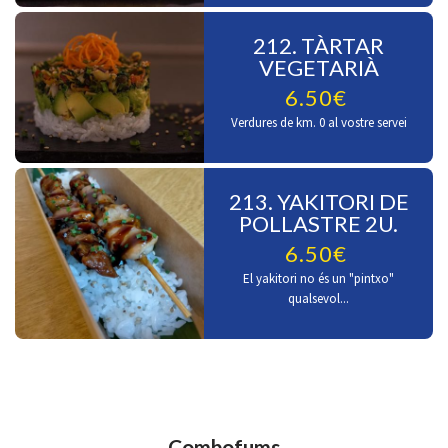
212. TÀRTAR
VEGETARIÀ
6.50€
Verdures de km. 0 al vostre servei
213. YAKITORI DE
POLLASTRE 2U.
6.50€
El yakitori no és un "pintxo"
qualsevol...
Combofums