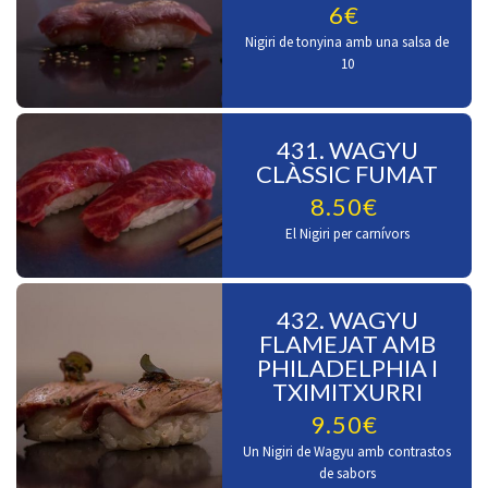
6€
Nigiri de tonyina amb una salsa de
10
431. WAGYU
CLÀSSIC FUMAT
8.50€
El Nigiri per carnívors
432. WAGYU
FLAMEJAT AMB
PHILADELPHIA I
TXIMITXURRI
9.50€
Un Nigiri de Wagyu amb contrastos
de sabors