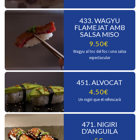
433. WAGYU
FLAMEJAT AMB
SALSA MISO
9.50€
Wagyu al toc del foc i una salsa
espectacular
451. ALVOCAT
4.50€
Un nigiri que et refrescarà
471. NIGIRI
D’ANGUILA