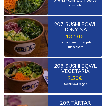
Un entrant completíssim ideal per
compartir
207. SUSHI BOWL
TONYINA
13.50€
La opció sushi bowl pels
Tunaadictes
208. SUSHI BOWL
VEGETARIÀ
9.50€
Sushi Bowl veggie
209. TÀRTAR