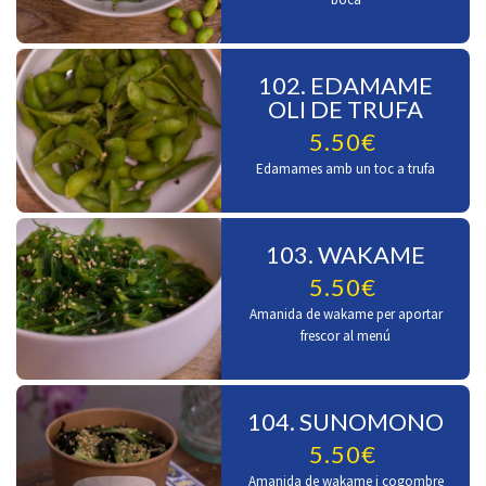
102. EDAMAME
OLI DE TRUFA
5.50€
Edamames amb un toc a trufa
103. WAKAME
5.50€
Amanida de wakame per aportar
frescor al menú
104. SUNOMONO
5.50€
Amanida de wakame i cogombre