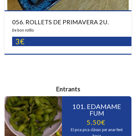
056. ROLLETS DE PRIMAVERA 2U.
De bon rotllo
3€
Entrants
101. EDAMAME
FUM
5.50€
El pica pica clàssic per anar fent
boca