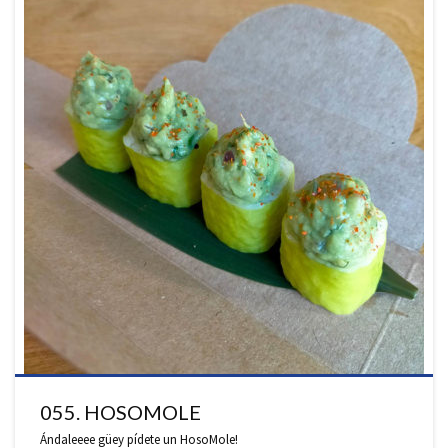
055. HOSOMOLE
Ándaleeee güey pídete un HosoMole!