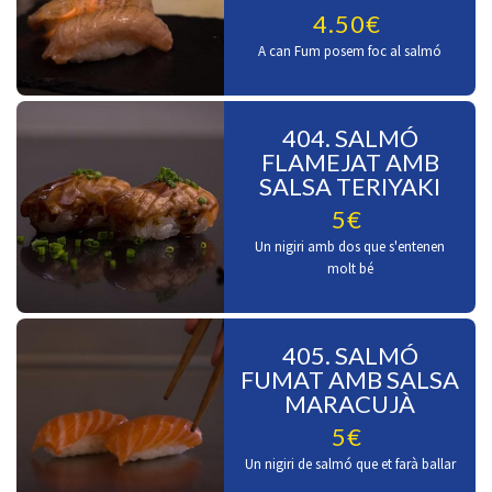
4.50€
A can Fum posem foc al salmó
404. SALMÓ
FLAMEJAT AMB
SALSA TERIYAKI
5€
Un nigiri amb dos que s'entenen
molt bé
405. SALMÓ
FUMAT AMB SALSA
MARACUJÀ
5€
Un nigiri de salmó que et farà ballar