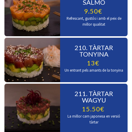
SALMÓ
9.50€
Refrescant, gustós i amb el peix de
millor qualitat
210. TÀRTAR
TONYINA
13€
Un entrant pels amants de la tonyina
211. TÀRTAR
WAGYU
15.50€
La millor carn japonesa en versió
tàrtar