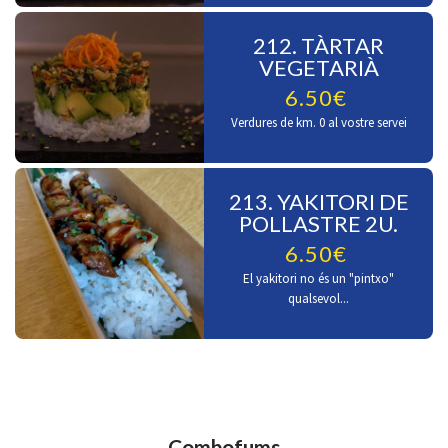
212. TÀRTAR
VEGETARIÀ
6.50€
Verdures de km. 0 al vostre servei
213. YAKITORI DE
POLLASTRE 2U.
6.50€
El yakitori no és un "pintxo"
qualsevol...
Combofums