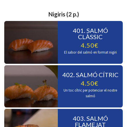
Nigiris (2 p.)
401. SALMÓ
CLÀSSIC
4.50€
El sabor del salmó en format nigiri
402. SALMÓ CÍTRIC
4.50€
Un toc cítric per potenciar el nostre
salmó
403. SALMÓ
FLAMEJAT