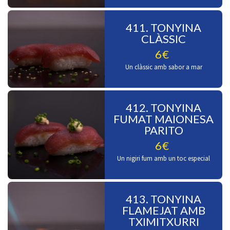
411. TONYINA
CLÀSSIC
6€
Un clàssic amb sabor a mar
412. TONYINA
FUMAT MAIONESA
PARITO
6€
Un nigiri fum amb un toc especial
413. TONYINA
FLAMEJAT AMB
TXIMITXURRI