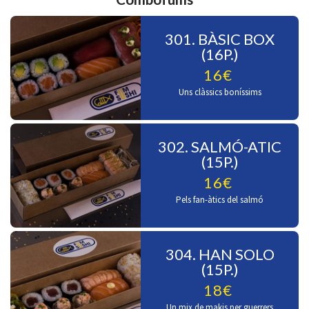
301. BÀSIC BOX
(16P.)
16€
Uns clàssics boníssims
302. SALMÓ-ATIC
(15P.)
16€
Pels fan-àtics del salmó
304. HAN SOLO
(15P.)
18€
Un mix de makis per guerrers