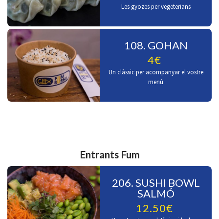
Les gyozes per vegeterians
108. GOHAN
4€
Un clàssic per acompanyar el vostre
menú
Entrants Fum
206. SUSHI BOWL
SALMÓ
12.50€