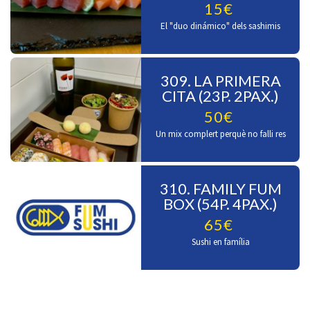
15€
El "duo dinámico" dels sashimis
309. LA PRIMERA
CITA (23P. 2PAX.)
50€
Un mix complert perquè no falli res
310. FAMILY FUM
BOX (54P. 4PAX.)
65€
Sushi en família