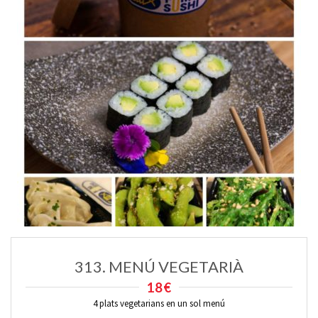
313. MENÚ VEGETARIÀ
18€
4 plats vegetarians en un sol menú