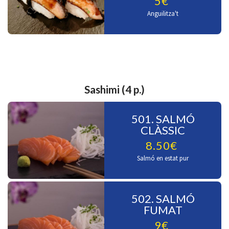
5€
Anguilitza't
Sashimi (4 p.)
501. SALMÓ
CLÀSSIC
8.50€
Salmó en estat pur
502. SALMÓ
FUMAT
9€