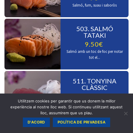
Salmó, fum, suau i saboròs
503. SALMÓ
TATAKI
9.50€
Salmó amb un toc de foc per notar
tot el...
511. TONYINA
CLÀSSIC
9.50€
Utilitzem cookies per garantir que us donem la millor
Tonyina en estat pur
experiència al nostre lloc web. Si continueu utilitzant aquest
lloc, assumirem que us plau.
D'ACORD
POLÍTICA DE PRIVADESA
512. TONYINA