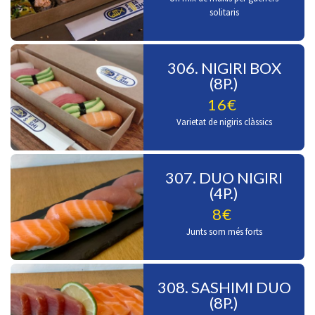
solitaris
306. NIGIRI BOX
(8P.)
16€
Varietat de nigiris clàssics
307. DUO NIGIRI
(4P.)
8€
Junts som més forts
308. SASHIMI DUO
(8P.)