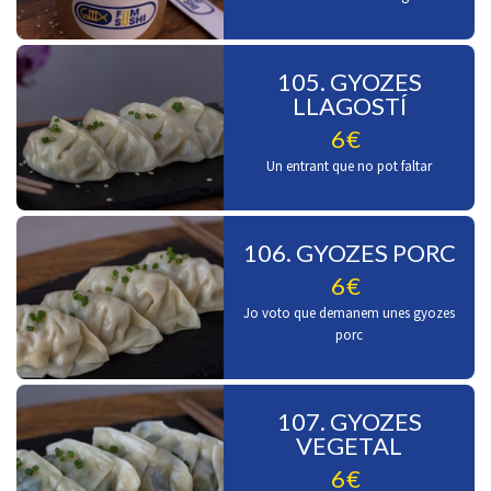
105. GYOZES
LLAGOSTÍ
6€
Un entrant que no pot faltar
106. GYOZES PORC
6€
Jo voto que demanem unes gyozes
porc
107. GYOZES
VEGETAL
6€