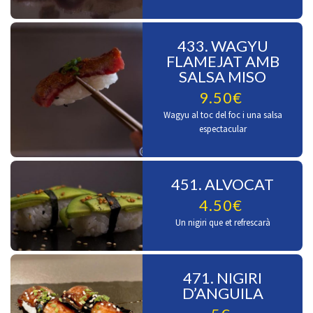
433. WAGYU
FLAMEJAT AMB
SALSA MISO
9.50€
Wagyu al toc del foc i una salsa
espectacular
451. ALVOCAT
4.50€
Un nigiri que et refrescarà
471. NIGIRI
D’ANGUILA