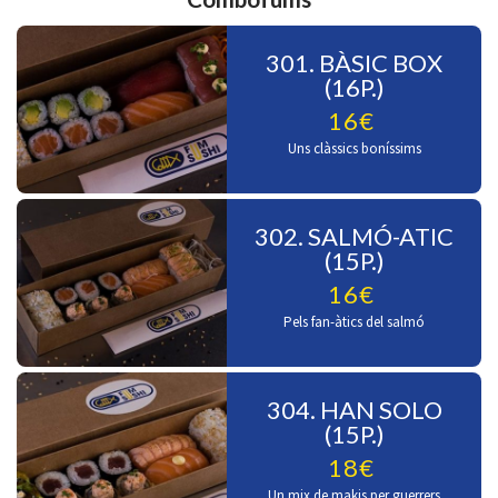
301. BÀSIC BOX
(16P.)
16€
Uns clàssics boníssims
302. SALMÓ-ATIC
(15P.)
16€
Pels fan-àtics del salmó
304. HAN SOLO
(15P.)
18€
Un mix de makis per guerrers