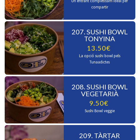
Un entrant completíssim ideal per
compartir
207. SUSHI BOWL
TONYINA
13.50€
La opció sushi bowl pels
Tunaadictes
208. SUSHI BOWL
VEGETARIÀ
9.50€
Sushi Bowl veggie
209. TÀRTAR