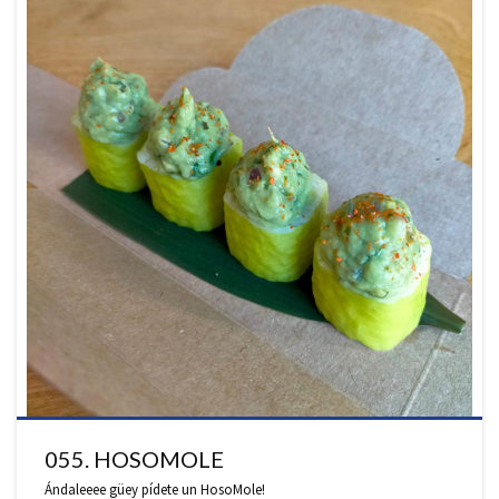
055. HOSOMOLE
Ándaleeee güey pídete un HosoMole!