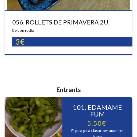
056. ROLLETS DE PRIMAVERA 2U.
De bon rotllo
3€
Entrants
101. EDAMAME
FUM
5.50€
El pica pica clàssic per anar fent
boca