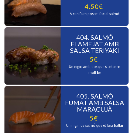
4.50€
A can Fum posem foc al salmó
404. SALMÓ
FLAMEJAT AMB
SALSA TERIYAKI
5€
Un nigiri amb dos que s'entenen
molt bé
405. SALMÓ
FUMAT AMB SALSA
MARACUJÀ
5€
Un nigiri de salmó que et farà ballar