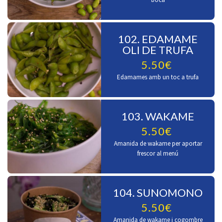
102. EDAMAME
OLI DE TRUFA
5.50€
Edamames amb un toc a trufa
103. WAKAME
5.50€
Amanida de wakame per aportar
frescor al menú
104. SUNOMONO
5.50€
Amanida de wakame i cogombre