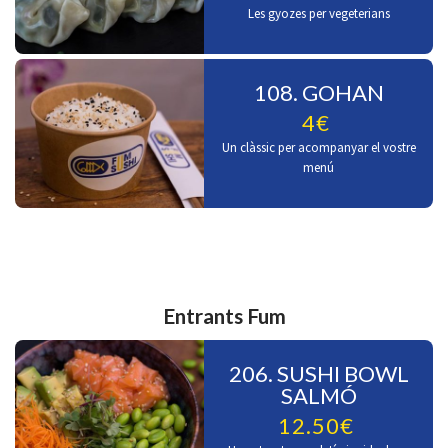
Les gyozes per vegeterians
108. GOHAN
4€
Un clàssic per acompanyar el vostre
menú
Entrants Fum
206. SUSHI BOWL
SALMÓ
12.50€