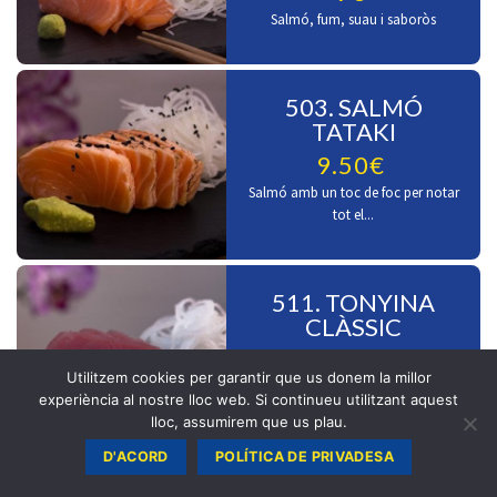
Salmó, fum, suau i saboròs
503. SALMÓ
TATAKI
9.50€
Salmó amb un toc de foc per notar
tot el...
511. TONYINA
CLÀSSIC
9.50€
Utilitzem cookies per garantir que us donem la millor
Tonyina en estat pur
experiència al nostre lloc web. Si continueu utilitzant aquest
lloc, assumirem que us plau.
D'ACORD
POLÍTICA DE PRIVADESA
512. TONYINA