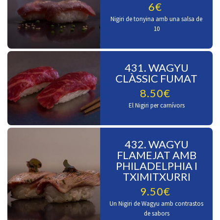
6€
Nigiri de tonyina amb una salsa de
10
431. WAGYU
CLÀSSIC FUMAT
8.50€
El Nigiri per carnívors
432. WAGYU
FLAMEJAT AMB
PHILADELPHIA I
TXIMITXURRI
9.50€
Un Nigiri de Wagyu amb contrastos
de sabors