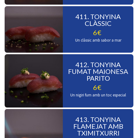
411. TONYINA
CLÀSSIC
6€
Un clàssic amb sabor a mar
412. TONYINA
FUMAT MAIONESA
PARITO
6€
Un nigiri fum amb un toc especial
413. TONYINA
FLAMEJAT AMB
TXIMITXURRI