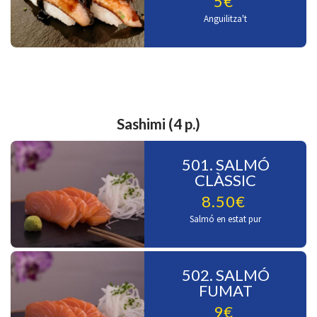
5€
Anguilitza't
Sashimi (4 p.)
501. SALMÓ
CLÀSSIC
8.50€
Salmó en estat pur
502. SALMÓ
FUMAT
9€