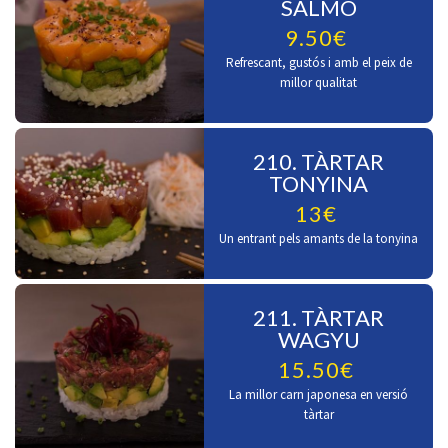
SALMÓ
9.50€
Refrescant, gustós i amb el peix de
millor qualitat
210. TÀRTAR
TONYINA
13€
Un entrant pels amants de la tonyina
211. TÀRTAR
WAGYU
15.50€
La millor carn japonesa en versió
tàrtar