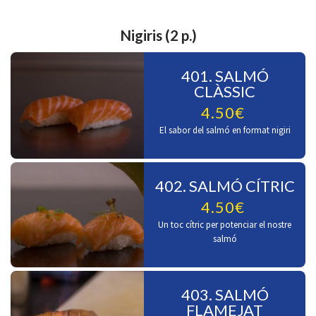
Nigiris (2 p.)
401. SALMÓ
CLÀSSIC
4.50€
El sabor del salmó en format nigiri
402. SALMÓ CÍTRIC
4.50€
Un toc cítric per potenciar el nostre
salmó
403. SALMÓ
FLAMEJAT