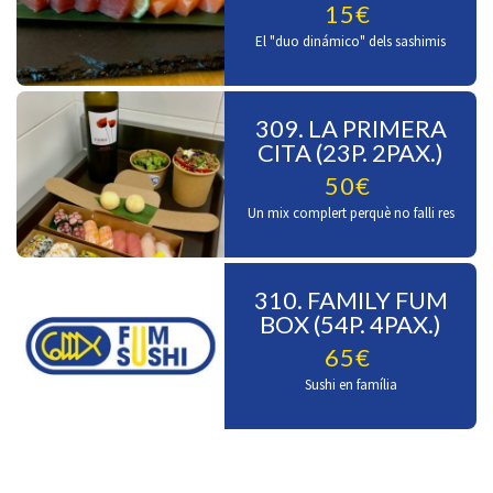
15€
El "duo dinámico" dels sashimis
309. LA PRIMERA
CITA (23P. 2PAX.)
50€
Un mix complert perquè no falli res
310. FAMILY FUM
BOX (54P. 4PAX.)
65€
Sushi en família