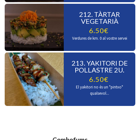
212. TÀRTAR
VEGETARIÀ
6.50€
Verdures de km. 0 al vostre servei
213. YAKITORI DE
POLLASTRE 2U.
6.50€
El yakitori no és un "pintxo"
qualsevol...
Combofums