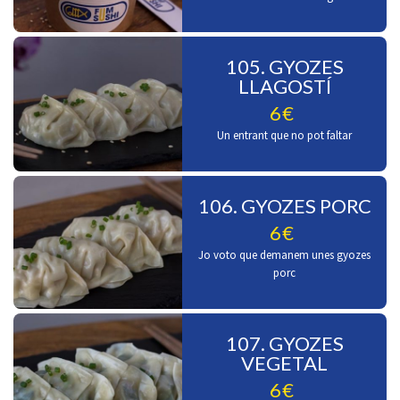
105. GYOZES
LLAGOSTÍ
6€
Un entrant que no pot faltar
106. GYOZES PORC
6€
Jo voto que demanem unes gyozes
porc
107. GYOZES
VEGETAL
6€