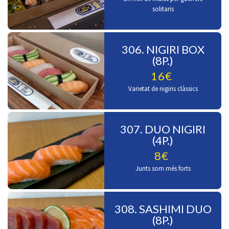
solitaris
306. NIGIRI BOX
(8P.)
16€
Varietat de nigiris clàssics
307. DUO NIGIRI
(4P.)
8€
Junts som més forts
308. SASHIMI DUO
(8P.)